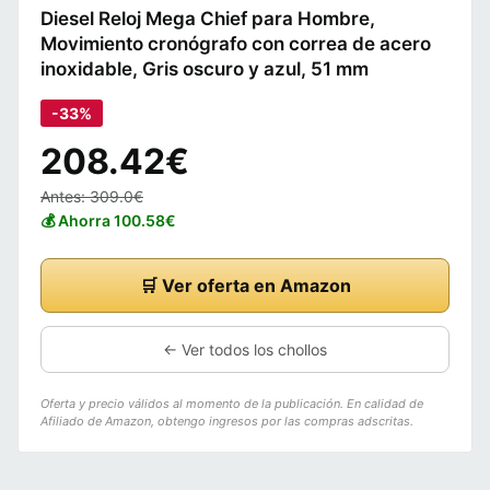
Diesel Reloj Mega Chief para Hombre,
Movimiento cronógrafo con correa de acero
inoxidable, Gris oscuro y azul, 51 mm
-33%
208.42€
Antes: 309.0€
💰 Ahorra 100.58€
🛒 Ver oferta en Amazon
← Ver todos los chollos
Oferta y precio válidos al momento de la publicación. En calidad de
Afiliado de Amazon, obtengo ingresos por las compras adscritas.