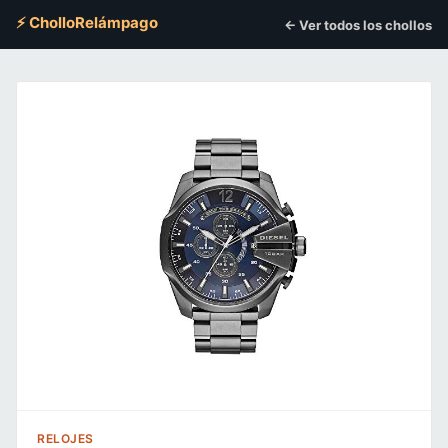
⚡ CholloRelámpago
← Ver todos los chollos
RELOJES