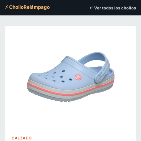
⚡ CholloRelámpago
← Ver todos los chollos
CALZADO