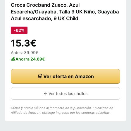
Crocs Crocband Zueco, Azul
Escarcha/Guayaba, Talla 9 UK Niño, Guayaba
Azul escarchado, 9 UK Child
-62%
15.3€
Antes: 39.99€
💰 Ahorra 24.69€
🛒 Ver oferta en Amazon
← Ver todos los chollos
Oferta y precio válidos al momento de la publicación. En calidad de
Afiliado de Amazon, obtengo ingresos por las compras adscritas.