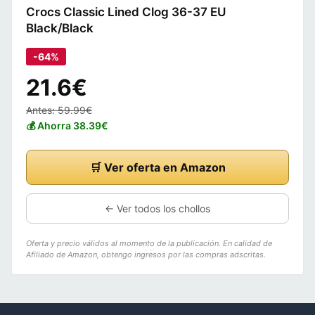
Crocs Classic Lined Clog 36-37 EU
Black/Black
-64%
21.6€
Antes: 59.99€
💰 Ahorra 38.39€
🛒 Ver oferta en Amazon
← Ver todos los chollos
Oferta y precio válidos al momento de la publicación. En calidad de
Afiliado de Amazon, obtengo ingresos por las compras adscritas.