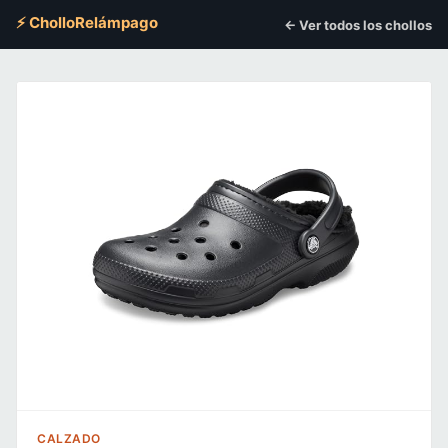
⚡ CholloRelámpago
← Ver todos los chollos
CALZADO