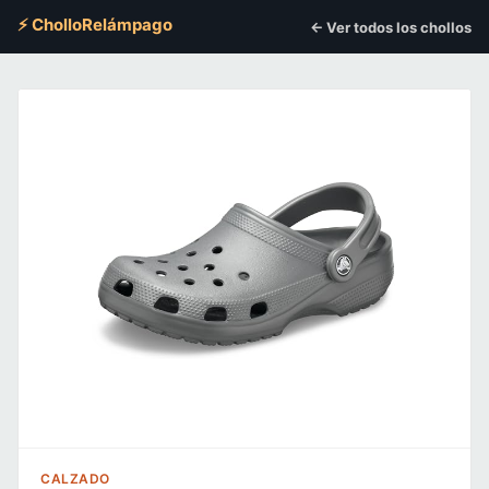
⚡ CholloRelámpago
← Ver todos los chollos
CALZADO