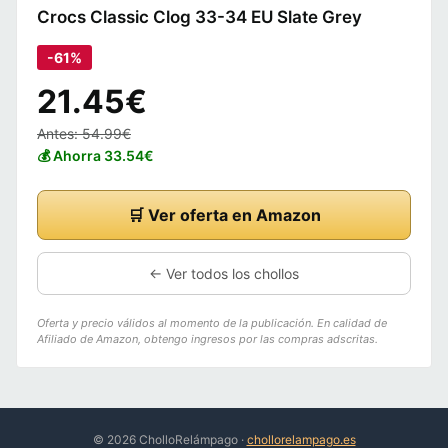
Crocs Classic Clog 33-34 EU Slate Grey
-61%
21.45€
Antes: 54.99€
💰 Ahorra 33.54€
🛒 Ver oferta en Amazon
← Ver todos los chollos
Oferta y precio válidos al momento de la publicación. En calidad de
Afiliado de Amazon, obtengo ingresos por las compras adscritas.
© 2026 CholloRelámpago ·
chollorelampago.es