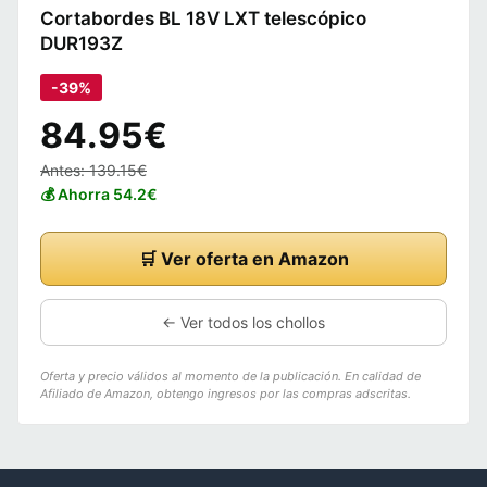
Cortabordes BL 18V LXT telescópico
DUR193Z
-39%
84.95€
Antes: 139.15€
💰 Ahorra 54.2€
🛒 Ver oferta en Amazon
← Ver todos los chollos
Oferta y precio válidos al momento de la publicación. En calidad de
Afiliado de Amazon, obtengo ingresos por las compras adscritas.