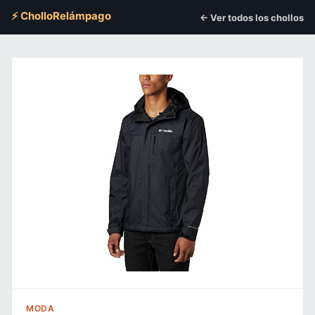
⚡ CholloRelámpago
← Ver todos los chollos
MODA