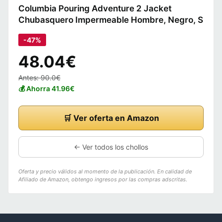
Columbia Pouring Adventure 2 Jacket
Chubasquero Impermeable Hombre, Negro, S
-47%
48.04€
Antes: 90.0€
💰 Ahorra 41.96€
🛒 Ver oferta en Amazon
← Ver todos los chollos
Oferta y precio válidos al momento de la publicación. En calidad de
Afiliado de Amazon, obtengo ingresos por las compras adscritas.