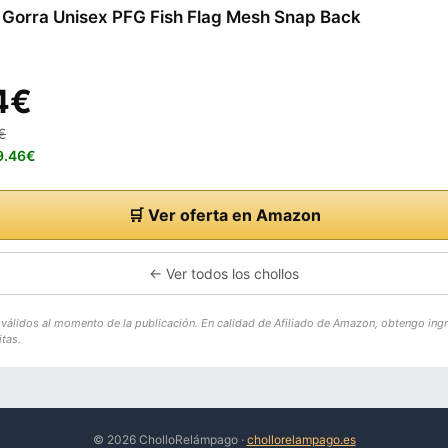
 Gorra Unisex PFG Fish Flag Mesh Snap Back
4€
€
19.46€
🛒 Ver oferta en Amazon
← Ver todos los chollos
o válidos al momento de la publicación. En calidad de Afiliado de Amazon, obtengo ing
tas.
© 2026 CholloRelámpago ·
chollorelampago.es