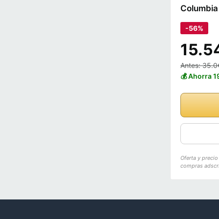
Columbia
-56%
15.5
Antes: 35.0
💰 Ahorra 
Oferta y preci
compras adscri