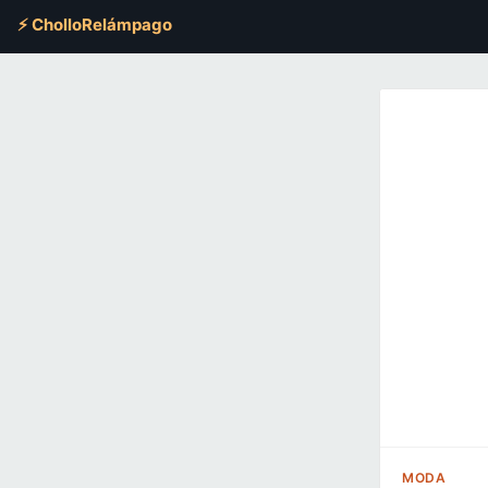
⚡ CholloRelámpago
MODA