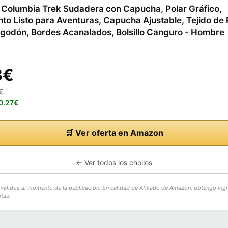
Columbia Trek Sudadera con Capucha, Polar Gráfico,
nto Listo para Aventuras, Capucha Ajustable, Tejido de
lgodón, Bordes Acanalados, Bolsillo Canguro - Hombre
3€
€
40.27€
🛒 Ver oferta en Amazon
← Ver todos los chollos
o válidos al momento de la publicación. En calidad de Afiliado de Amazon, obtengo ing
tas.