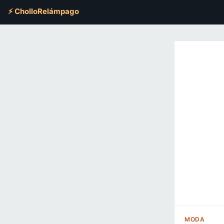
⚡ CholloRelámpago
MODA