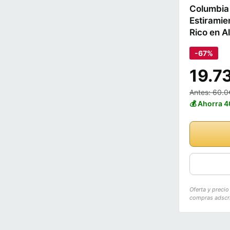
Columbia 
Estiramie
Rico en A
-67%
19.7
Antes: 60.0
💰 Ahorra 
Oferta y preci
compras adscri