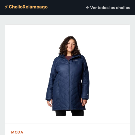
⚡ CholloRelámpago
← Ver todos los chollos
MODA