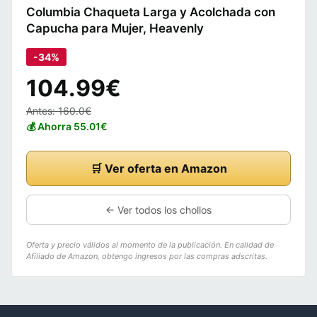
Columbia Chaqueta Larga y Acolchada con
Capucha para Mujer, Heavenly
-34%
104.99€
Antes: 160.0€
💰 Ahorra 55.01€
🛒 Ver oferta en Amazon
← Ver todos los chollos
Oferta y precio válidos al momento de la publicación. En calidad de
Afiliado de Amazon, obtengo ingresos por las compras adscritas.