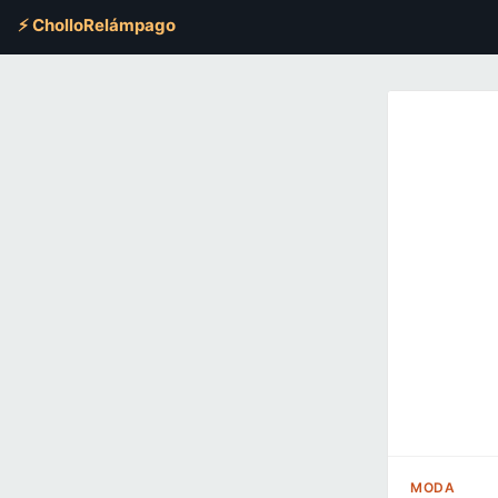
⚡ CholloRelámpago
MODA