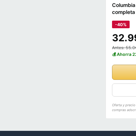
Columbia 
completa 
-40%
32.9
Antes: 55.0
💰 Ahorra 
Oferta y preci
compras adscri