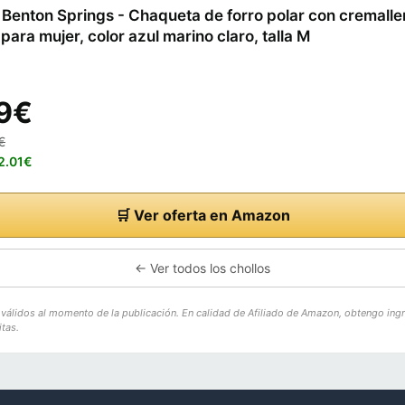
Benton Springs - Chaqueta de forro polar con cremalle
para mujer, color azul marino claro, talla M
9€
€
22.01€
🛒 Ver oferta en Amazon
← Ver todos los chollos
o válidos al momento de la publicación. En calidad de Afiliado de Amazon, obtengo ing
tas.