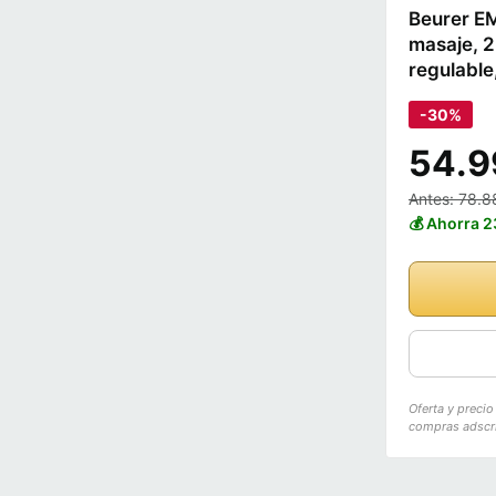
Beurer EM
masaje, 2
regulable
-30%
54.9
Antes: 78.8
💰 Ahorra 
Oferta y preci
compras adscri