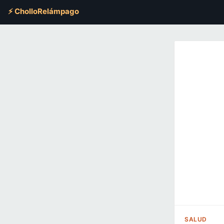
⚡ CholloRelámpago
SALUD