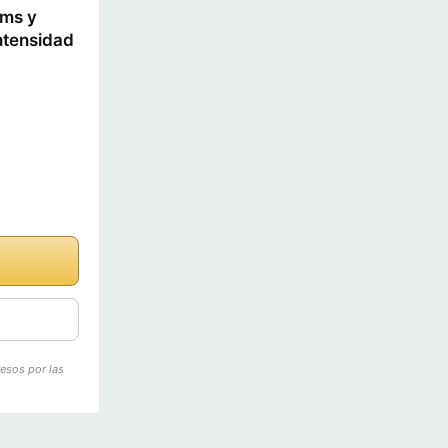
ems y
intensidad
resos por las