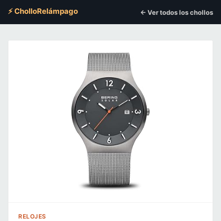
⚡ CholloRelámpago
← Ver todos los chollos
RELOJES