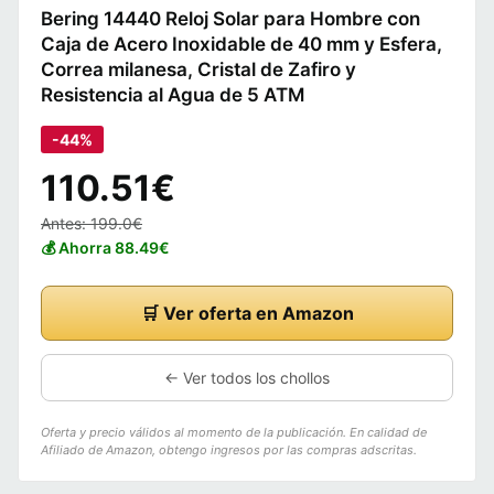
Bering 14440 Reloj Solar para Hombre con
Caja de Acero Inoxidable de 40 mm y Esfera,
Correa milanesa, Cristal de Zafiro y
Resistencia al Agua de 5 ATM
-44%
110.51€
Antes: 199.0€
💰 Ahorra 88.49€
🛒 Ver oferta en Amazon
← Ver todos los chollos
Oferta y precio válidos al momento de la publicación. En calidad de
Afiliado de Amazon, obtengo ingresos por las compras adscritas.