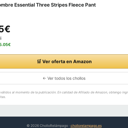
mbre Essential Three Stripes Fleece Pant
5€
€
25.05€
🛒 Ver oferta en Amazon
← Ver todos los chollos
o válidos al momento de la publicación. En calidad de Afiliado de Amazon, obtengo ing
tas.
© 2026 CholloRelámpago ·
chollorelampago.es