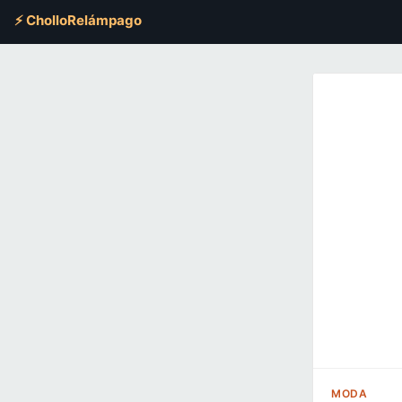
⚡ CholloRelámpago
MODA