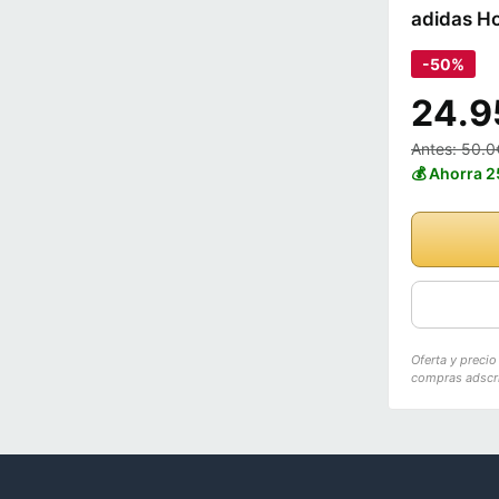
adidas Ho
-50%
24.9
Antes: 50.0
💰 Ahorra 
Oferta y preci
compras adscri