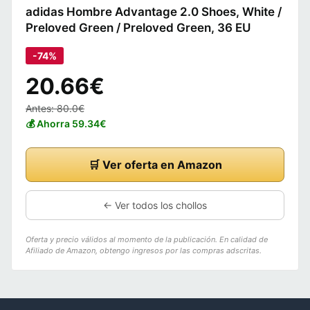
adidas Hombre Advantage 2.0 Shoes, White /
Preloved Green / Preloved Green, 36 EU
-74%
20.66€
Antes: 80.0€
💰 Ahorra 59.34€
🛒 Ver oferta en Amazon
← Ver todos los chollos
Oferta y precio válidos al momento de la publicación. En calidad de
Afiliado de Amazon, obtengo ingresos por las compras adscritas.