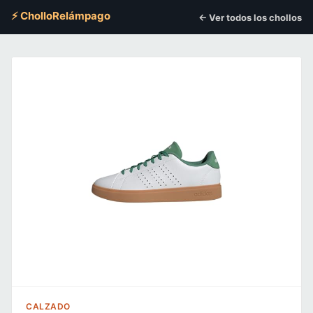
⚡ CholloRelámpago
← Ver todos los chollos
CALZADO