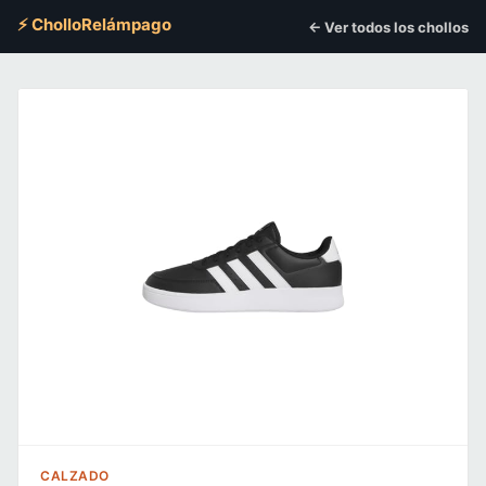
⚡ CholloRelámpago
← Ver todos los chollos
CALZADO