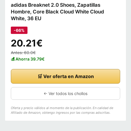
adidas Breaknet 2.0 Shoes, Zapatillas
Hombre, Core Black Cloud White Cloud
White, 36 EU
-66%
20.21€
Antes: 60.0€
💰 Ahorra 39.79€
🛒 Ver oferta en Amazon
← Ver todos los chollos
Oferta y precio válidos al momento de la publicación. En calidad de
Afiliado de Amazon, obtengo ingresos por las compras adscritas.