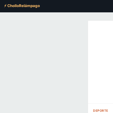
⚡ CholloRelámpago
DEPORTE