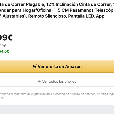
nta de Correr Plegable, 12% Inclinación Cinta de Correr
Andar para Hogar/Oficina, 115 CM Pasamanos Telescóp
 Ajustables), Remoto Silencioso, Pantalla LED, App
99€
.99€
154.0€
🛒 Ver oferta en Amazon
← Ver todos los chollos
o válidos al momento de la publicación. En calidad de Afiliado de Amazon, obtengo ing
tas.