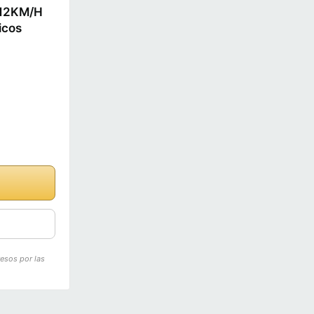
, 12KM/H
icos
resos por las