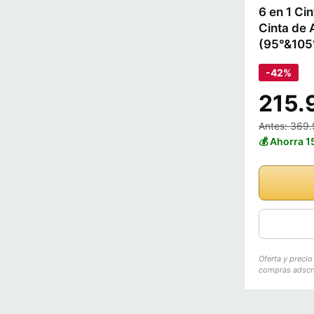
6 en 1 Ci
Cinta de 
(95°&105°
-42%
215.
Antes: 369
💰 Ahorra 
Oferta y preci
compras adscri